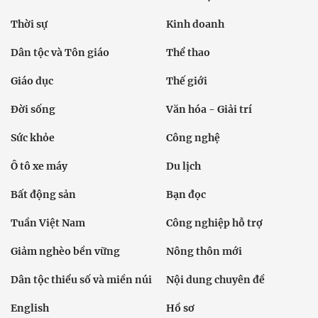
Thời sự
Kinh doanh
Dân tộc và Tôn giáo
Thể thao
Giáo dục
Thế giới
Đời sống
Văn hóa - Giải trí
Sức khỏe
Công nghệ
Ô tô xe máy
Du lịch
Bất động sản
Bạn đọc
Tuần Việt Nam
Công nghiệp hỗ trợ
Giảm nghèo bền vững
Nông thôn mới
Dân tộc thiểu số và miền núi
Nội dung chuyên đề
English
Hồ sơ