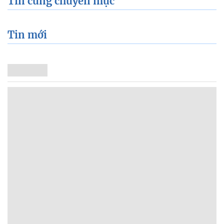
Tin cùng chuyên mục
Tin mới