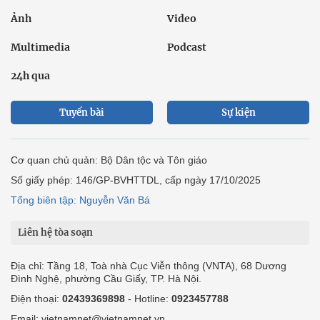
Ảnh
Video
Multimedia
Podcast
24h qua
Tuyến bài
Sự kiện
Cơ quan chủ quản: Bộ Dân tộc và Tôn giáo
Số giấy phép: 146/GP-BVHTTDL, cấp ngày 17/10/2025
Tổng biên tập: Nguyễn Văn Bá
Liên hệ tòa soạn
Địa chỉ: Tầng 18, Toà nhà Cục Viễn thông (VNTA), 68 Dương
Đình Nghệ, phường Cầu Giấy, TP. Hà Nội.
Điện thoại:
02439369898
- Hotline:
0923457788
Email: vietnamnet@vietnamnet.vn