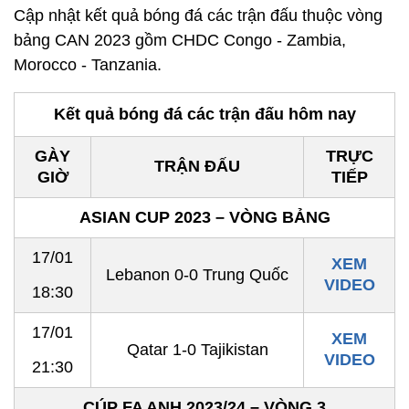
Cập nhật kết quả bóng đá các trận đấu thuộc vòng
bảng CAN 2023 gồm CHDC Congo - Zambia,
Morocco - Tanzania.
Kết quả bóng đá các trận đấu hôm nay
GÀY
TRỰC
TRẬN ĐẤU
GIỜ
TIẾP
ASIAN CUP 2023 – VÒNG BẢNG
17/01
XEM
Lebanon 0-0 Trung Quốc
VIDEO
18:30
17/01
XEM
Qatar 1-0 Tajikistan
VIDEO
21:30
CÚP FA ANH 2023/24 – VÒNG 3