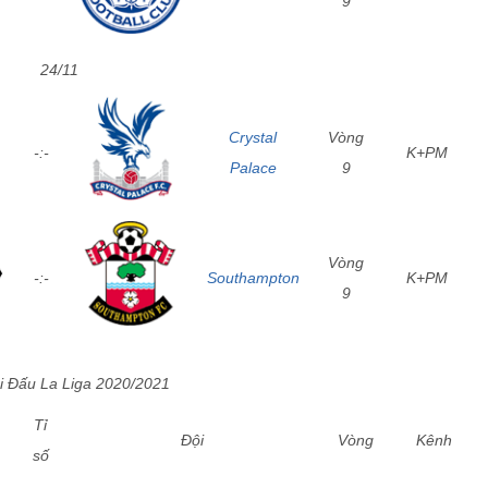
9
24/11
Crystal
Vòng
-:-
K+PM
Palace
9
Vòng
-:-
Southampton
K+PM
9
i Đấu La Liga 2020/2021
Tỉ
Đội
Vòng
Kênh
số