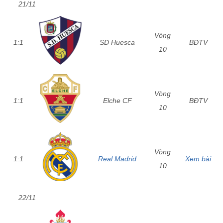
21/11
Vòng
1:1
SD Huesca
BĐTV
10
Vòng
1:1
Elche CF
BĐTV
10
Vòng
1:1
Real Madrid
Xem bài
10
22/11