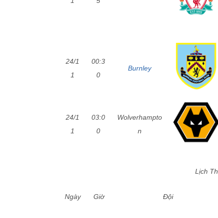
1
5
24/1
00:3
Burnley
1
0
24/1
03:0
Wolverhampto
1
0
n
Lịch Th
Ngày
Giờ
Đội