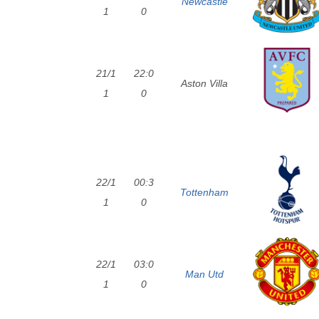
Newcastle
1
0
21/1
22:0
Aston Villa
1
0
22/1
00:3
Tottenham
1
0
22/1
03:0
Man Utd
1
0