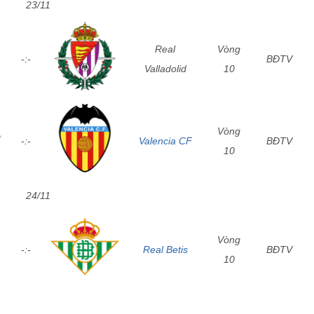
23/11
Real
Vòng
-:-
BĐTV
Valladolid
10
Vòng
-:-
Valencia CF
BĐTV
10
24/11
Vòng
-:-
Real Betis
BĐTV
10