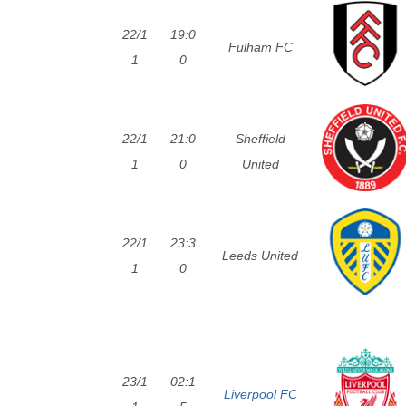
22/1
19:0
Fulham FC
1
0
22/1
21:0
Sheffield
1
0
United
22/1
23:3
Leeds United
1
0
23/1
02:1
Liverpool FC