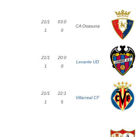
21/1
03:0
CA Osasuna
1
0
21/1
20:0
Levante UD
1
0
21/1
22:1
Villarreal CF
1
5