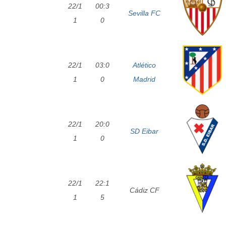
22/1
00:3
Sevilla FC
1
0
22/1
03:0
Atlético
1
0
Madrid
22/1
20:0
SD Eibar
1
0
22/1
22:1
Cádiz CF
1
5