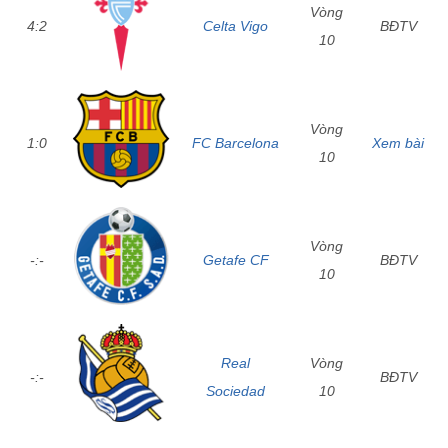
Vòng
4:2
Celta Vigo
BĐTV
10
Vòng
1:0
FC Barcelona
Xem bài
10
Vòng
-:-
Getafe CF
BĐTV
10
Real
Vòng
-:-
BĐTV
Sociedad
10