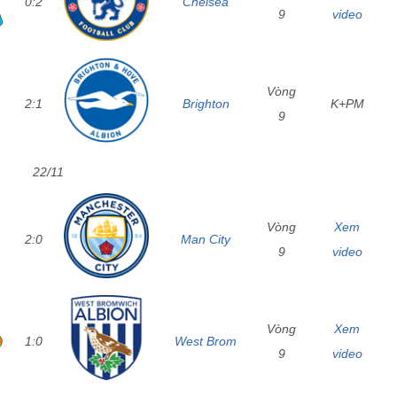
0:2
Chelsea
9
video
Vòng
2:1
Brighton
K+PM
9
22/11
Vòng
Xem
2:0
Man City
9
video
Vòng
Xem
1:0
West Brom
9
video