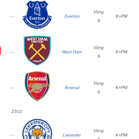
Vòng
-:-
Everton
K+PM
9
Vòng
-:-
West Ham
K+PM
9
Vòng
-:-
Arsenal
K+PM
9
23/11
Vòng
-:-
Leicester
K+PM