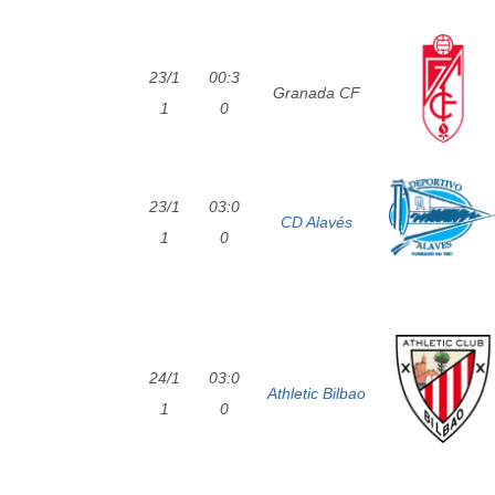
23/1
00:3
Granada CF
1
0
23/1
03:0
CD Alavés
1
0
24/1
03:0
Athletic Bilbao
1
0