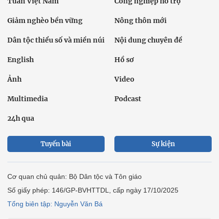
Tuần Việt Nam
Công nghiệp hỗ trợ
Giảm nghèo bền vững
Nông thôn mới
Dân tộc thiểu số và miền núi
Nội dung chuyên đề
English
Hồ sơ
Ảnh
Video
Multimedia
Podcast
24h qua
Tuyến bài
Sự kiện
Cơ quan chủ quản: Bộ Dân tộc và Tôn giáo
Số giấy phép: 146/GP-BVHTTDL, cấp ngày 17/10/2025
Tổng biên tập: Nguyễn Văn Bá