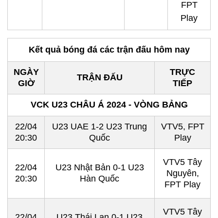
FPT
Play
Kết quả bóng đá các trận đấu hôm nay
NGÀY
TRỰC
TRẬN ĐẤU
GIỜ
TIẾP
VCK U23 CHÂU Á 2024 - VÒNG BẢNG
22/04
U23 UAE 1-2 U23 Trung
VTV5, FPT
20:30
Quốc
Play
VTV5 Tây
22/04
U23 Nhật Bản 0-1 U23
Nguyên,
20:30
Hàn Quốc
FPT Play
VTV5 Tây
22/04
U23 Thái Lan 0-1 U23