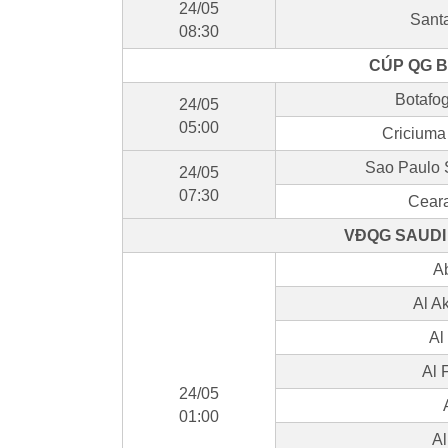
24/05
Sant
08:30
CÚP QG B
Botafo
24/05
05:00
Criciuma
Sao Paulo 
24/05
07:30
Cear
VĐQG SAUDI 
Ab
Al A
Al
Al 
24/05
01:00
Al