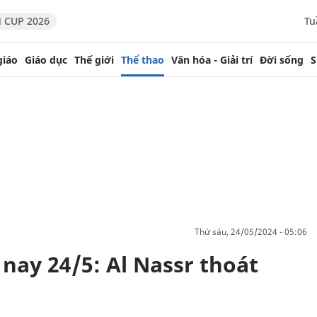
 CUP 2026
Tu
giáo
Giáo dục
Thế giới
Thể thao
Văn hóa - Giải trí
Đời sống
S
thứ sáu, 24/05/2024 - 05:06
nay 24/5: Al Nassr thoát