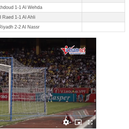
khdoud 1-1 Al Wehda
l Raed 1-1 Al Ahli
Riyadh 2-2 Al Nassr