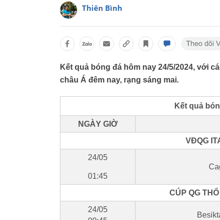
Thiên Bình
Kết quả bóng đá hôm nay 24/5/2024, với các
châu Á đêm nay, rạng sáng mai.
Kết quả bón
NGÀY GIỜ
VĐQG ITA
24/05
Cag
01:45
CÚP QG THỔ 
24/05
Besikt