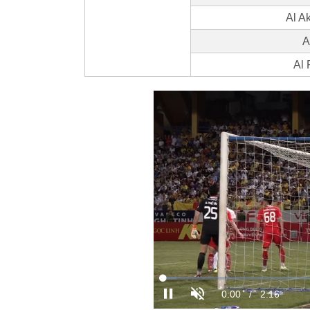
Al A
A
Al 