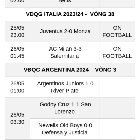
02:00
Betis
VĐQG ITALIA 2023/24 - VÒNG 38
25/05
ON
Juventus 2-0 Monza
23:00
FOOTBALL
26/05
AC Milan 3-3
ON
01:45
Salernitana
FOOTBALL
VĐQG ARGENTINA 2024 – VÒNG 3
26/05
Argentinos Juniors 1-0
01:00
River Plate
Godoy Cruz 1-1 San
Lorenzo
26/05
03:30
Newells Old Boys 0-0
Defensa y Justicia