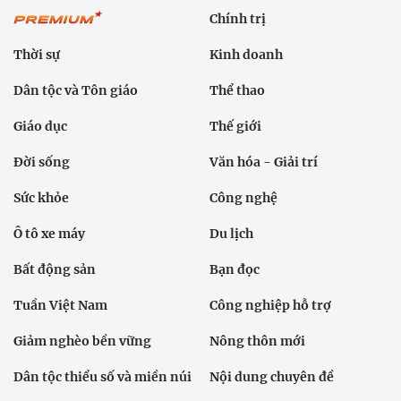
Chính trị
Thời sự
Kinh doanh
Dân tộc và Tôn giáo
Thể thao
Giáo dục
Thế giới
Đời sống
Văn hóa - Giải trí
Sức khỏe
Công nghệ
Ô tô xe máy
Du lịch
Bất động sản
Bạn đọc
Tuần Việt Nam
Công nghiệp hỗ trợ
Giảm nghèo bền vững
Nông thôn mới
Dân tộc thiểu số và miền núi
Nội dung chuyên đề