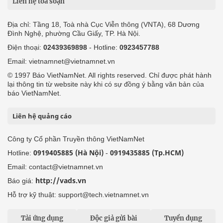
Liên hệ tòa soạn
Địa chỉ: Tầng 18, Toà nhà Cục Viễn thông (VNTA), 68 Dương
Đình Nghệ, phường Cầu Giấy, TP. Hà Nội.
Điện thoại:
02439369898
- Hotline:
0923457788
Email: vietnamnet@vietnamnet.vn
© 1997 Báo VietNamNet. All rights reserved. Chỉ được phát hành
lại thông tin từ website này khi có sự đồng ý bằng văn bản của
báo VietNamNet.
Liên hệ quảng cáo
Công ty Cổ phần Truyền thông VietNamNet
0919405885 (Hà Nội)
0919435885 (Tp.HCM)
Hotline:
-
Email: contact@vietnamnet.vn
http://vads.vn
Báo giá:
Hỗ trợ kỹ thuật: support@tech.vietnamnet.vn
Tải ứng dụng
Độc giả gửi bài
Tuyển dụng