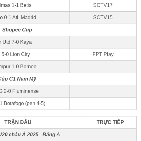
lmas 1-1 Betis
SCTV17
o 0-1 Atl. Madrid
SCTV15
Shopee Cup
m Utd 7-0 Kaya
5-0 Lion City
FPT Play
mpur 1-0 Borneo
Cúp C1 Nam Mỹ
MG 2-0 Fluminense
1 Botafogo (pen 4-5)
TRẬN ĐẤU
TRỰC TIẾP
U20 châu Á 2025 - Bảng A