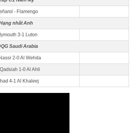
eñarol - Flamengo
Hạng nhất Anh
lymouth 3-1 Luton
QG Saudi Arabia
Nassr 2-0 Al Wehda
-Qadsiah 1-0 Al Ahli
tihad 4-1 Al Khaleej