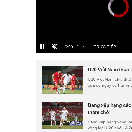
U20 Việt Nam thua 
U20 Việt Nam chịu thất
qua đó nguy cơ hụt vé
Bảng xếp hạng các 
thỏm chờ
Bảng xếp hạng vòng loạ
vòng loại U20 châu Á 2