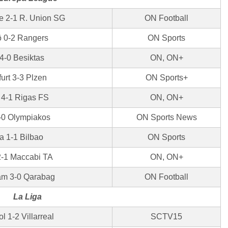
e 2-1 R. Union SG
ON Football
 0-2 Rangers
ON Sports
4-0 Besiktas
ON, ON+
urt 3-3 Plzen
ON Sports+
4-1 Rigas FS
ON, ON+
-0 Olympiakos
ON Sports News
 1-1 Bilbao
ON Sports
2-1 Maccabi TA
ON, ON+
am 3-0 Qarabag
ON Football
La Liga
 1-2 Villarreal
SCTV15