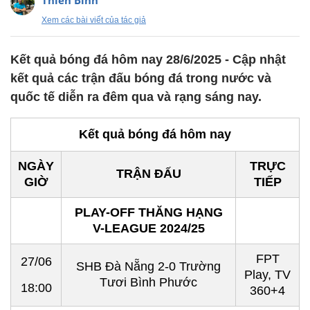
Thiên Bình
Xem các bài viết của tác giả
Kết quả bóng đá hôm nay 28/6/2025 - Cập nhật
kết quả các trận đấu bóng đá trong nước và
quốc tế diễn ra đêm qua và rạng sáng nay.
Kết quả bóng đá hôm nay
NGÀY
TRỰC
TRẬN ĐẤU
GIỜ
TIẾP
PLAY-OFF THĂNG HẠNG
V-LEAGUE 2024/25
FPT
27/06
SHB Đà Nẵng 2-0 Trường
Play, TV
Tươi Bình Phước
18:00
360+4