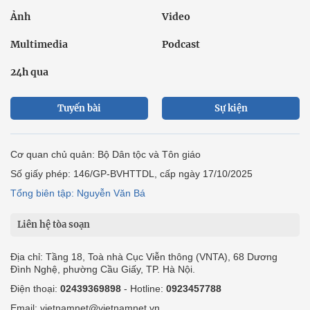
Ảnh
Video
Multimedia
Podcast
24h qua
Tuyến bài
Sự kiện
Cơ quan chủ quản: Bộ Dân tộc và Tôn giáo
Số giấy phép: 146/GP-BVHTTDL, cấp ngày 17/10/2025
Tổng biên tập: Nguyễn Văn Bá
Liên hệ tòa soạn
Địa chỉ: Tầng 18, Toà nhà Cục Viễn thông (VNTA), 68 Dương
Đình Nghệ, phường Cầu Giấy, TP. Hà Nội.
Điện thoại:
02439369898
- Hotline:
0923457788
Email: vietnamnet@vietnamnet.vn