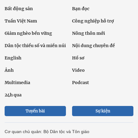
Bất động sản
Bạn đọc
Tuần Việt Nam
Công nghiệp hỗ trợ
Giảm nghèo bền vững
Nông thôn mới
Dân tộc thiểu số và miền núi
Nội dung chuyên đề
English
Hồ sơ
Ảnh
Video
Multimedia
Podcast
24h qua
Tuyến bài
Sự kiện
Cơ quan chủ quản: Bộ Dân tộc và Tôn giáo