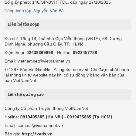
Số giấy phép: 146/GP-BVHTTDL, cấp ngày 17/10/2025
Tổng biên tập: Nguyễn Văn Bá
Liên hệ tòa soạn
Địa chỉ: Tầng 18, Toà nhà Cục Viễn thông (VNTA), 68 Dương
Đình Nghệ, phường Cầu Giấy, TP. Hà Nội.
Điện thoại:
02439369898
- Hotline:
0923457788
Email: vietnamnet@vietnamnet.vn
© 1997 Báo VietNamNet. All rights reserved. Chỉ được phát hành
lại thông tin từ website này khi có sự đồng ý bằng văn bản của
báo VietNamNet.
Liên hệ quảng cáo
Công ty Cổ phần Truyền thông VietNamNet
0919405885 (Hà Nội)
0919435885 (Tp.HCM)
Hotline:
-
Email: contact@vietnamnet.vn
http://vads.vn
Báo giá: