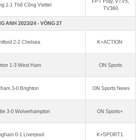
FPT Play, VTV5,
g 1-1 Thể Công Viettel
TV360
G ANH 2023/24 - VÒNG 27
ntford 2-2 Chelsea
K+ACTION
rton 1-3 West Ham
ON Sports
lham 3-0 Brighton
ON Sports News
le 3-0 Wolverhampton
ON Sports+
ngham 0-1 Liverpool
K+SPORT1