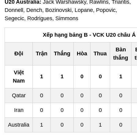
U20 Australia:
Jack Warshawsky, Rawlins, Triantis,
Donnell, Dench, Bozinovski, Lopane, Popovic,
Segecic, Rodrigues, Simmons
Xếp hạng bảng B - VCK U20 châu Á
Bàn
Đội
Trận
Thắng
Hòa
Thua
thắng
Việt
1
1
0
0
1
Nam
Qatar
0
0
0
0
0
Iran
0
0
0
0
0
Australia
1
0
0
1
0