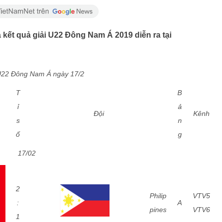
à kết quả giải U22 Đông Nam Á 2019 diễn ra tại
U22 Đông Nam Á ngày 17/2
T
B
ỉ
ả
Đội
Kênh
s
n
ố
g
17/02
2
Philip
VTV5
:
A
pines
VTV6
1