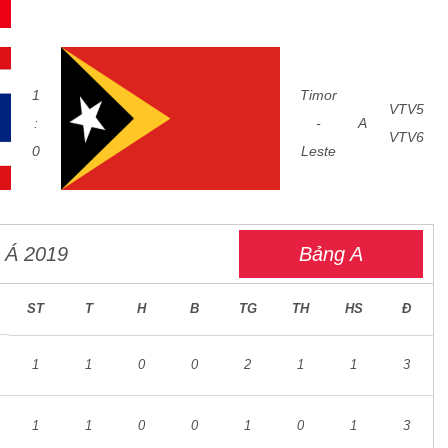
1
Timor
VTV5
:
-
A
VTV6
0
Leste
 Á 2019
Bảng A
ST
T
H
B
TG
TH
HS
Đ
1
1
0
0
2
1
1
3
1
1
0
0
1
0
1
3