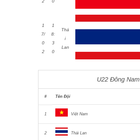
2
0
1
1
Thá
7/
8:
i
0
3
Lan
2
0
U22 Đông Nam
#
Tên Đội
1
Việt Nam
2
Thái Lan