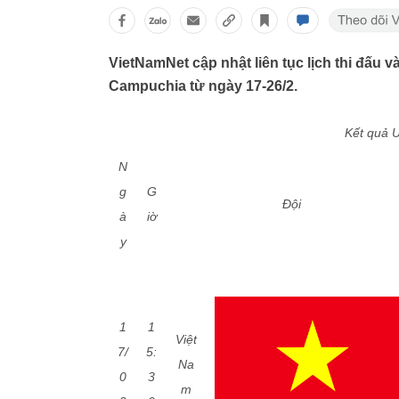
VietNamNet cập nhật liên tục lịch thi đấu v
Campuchia từ ngày 17-26/2.
Kết quả 
N
g
G
Đội
à
iờ
y
1
1
Việt
7/
5:
Na
0
3
m