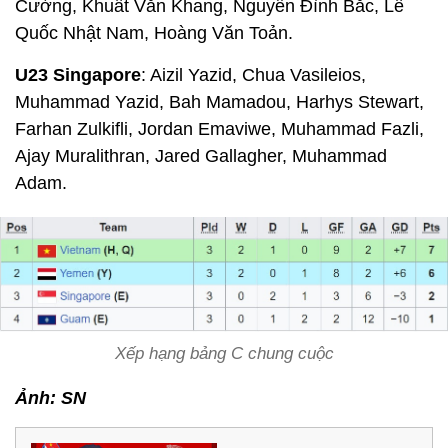
Cường, Khuất Văn Khang, Nguyễn Đình Bắc, Lê
Quốc Nhật Nam, Hoàng Văn Toản.
U23 Singapore
: Aizil Yazid, Chua Vasileios,
Muhammad Yazid, Bah Mamadou, Harhys Stewart,
Farhan Zulkifli, Jordan Emaviwe, Muhammad Fazli,
Ajay Muralithran, Jared Gallagher, Muhammad
Adam.
Xếp hạng bảng C chung cuộc
Ảnh: SN