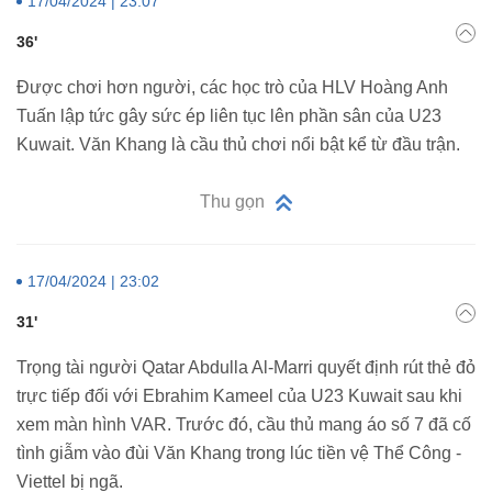
17/04/2024 | 23:07
36'
Được chơi hơn người, các học trò của HLV Hoàng Anh
Tuấn lập tức gây sức ép liên tục lên phần sân của U23
Kuwait. Văn Khang là cầu thủ chơi nổi bật kể từ đầu trận.
Thu gọn
17/04/2024 | 23:02
31'
Trọng tài người Qatar Abdulla Al-Marri quyết định rút thẻ đỏ
trực tiếp đối với Ebrahim Kameel của U23 Kuwait sau khi
xem màn hình VAR. Trước đó, cầu thủ mang áo số 7 đã cố
tình giẫm vào đùi Văn Khang trong lúc tiền vệ Thể Công -
Viettel bị ngã.