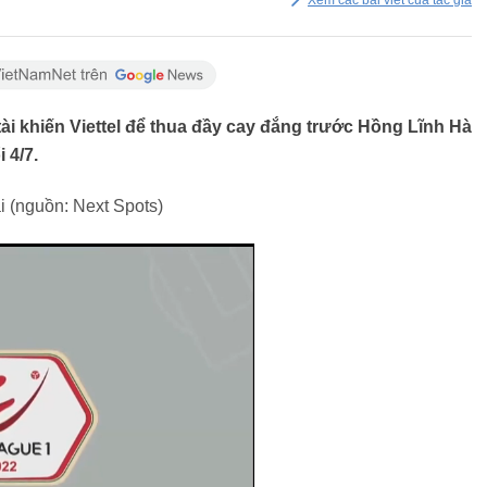
Xem các bài viết của tác giả
tài khiến Viettel để thua đầy cay đắng trước Hồng Lĩnh Hà
 4/7.
ãi (nguồn: Next Spots)