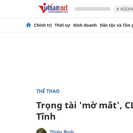
# ASEAN
Chính trị
Thời sự
Kinh doanh
Dân tộc và Tôn 
THỂ THAO
Trọng tài 'mờ mắt', C
Tĩnh
Thiên Bình