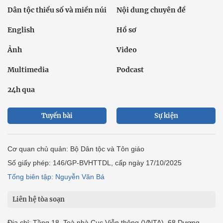
Dân tộc thiểu số và miền núi
Nội dung chuyên đề
English
Hồ sơ
Ảnh
Video
Multimedia
Podcast
24h qua
Tuyến bài
Sự kiện
Cơ quan chủ quản: Bộ Dân tộc và Tôn giáo
Số giấy phép: 146/GP-BVHTTDL, cấp ngày 17/10/2025
Tổng biên tập: Nguyễn Văn Bá
Liên hệ tòa soạn
Địa chỉ: Tầng 18, Toà nhà Cục Viễn thông (VNTA), 68 Dương