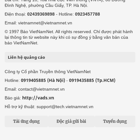
Đình Nghệ, phường Cầu Giấy, TP. Hà Nội.
Điện thoại:
02439369898
- Hotline:
0923457788
Email: vietnamnet@vietnamnet.vn
© 1997 Báo VietNamNet. All rights reserved. Chỉ được phát hành
lại thông tin từ website này khi có sự đồng ý bằng văn bản của
báo VietNamNet.
Liên hệ quảng cáo
Công ty Cổ phần Truyền thông VietNamNet
0919405885 (Hà Nội)
0919435885 (Tp.HCM)
Hotline:
-
Email: contact@vietnamnet.vn
http://vads.vn
Báo giá:
Hỗ trợ kỹ thuật: support@tech.vietnamnet.vn
Tải ứng dụng
Độc giả gửi bài
Tuyển dụng