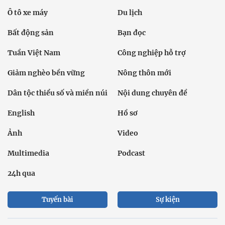
Ô tô xe máy
Du lịch
Bất động sản
Bạn đọc
Tuần Việt Nam
Công nghiệp hỗ trợ
Giảm nghèo bền vững
Nông thôn mới
Dân tộc thiểu số và miền núi
Nội dung chuyên đề
English
Hồ sơ
Ảnh
Video
Multimedia
Podcast
24h qua
Tuyến bài
Sự kiện