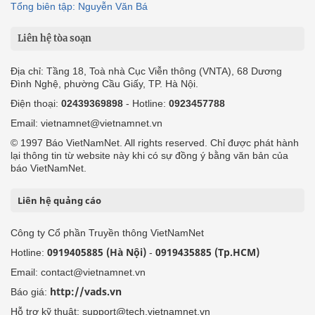
Tổng biên tập: Nguyễn Văn Bá
Liên hệ tòa soạn
Địa chỉ: Tầng 18, Toà nhà Cục Viễn thông (VNTA), 68 Dương
Đình Nghệ, phường Cầu Giấy, TP. Hà Nội.
Điện thoại:
02439369898
- Hotline:
0923457788
Email: vietnamnet@vietnamnet.vn
© 1997 Báo VietNamNet. All rights reserved. Chỉ được phát hành
lại thông tin từ website này khi có sự đồng ý bằng văn bản của
báo VietNamNet.
Liên hệ quảng cáo
Công ty Cổ phần Truyền thông VietNamNet
0919405885 (Hà Nội)
0919435885 (Tp.HCM)
Hotline:
-
Email: contact@vietnamnet.vn
http://vads.vn
Báo giá:
Hỗ trợ kỹ thuật: support@tech.vietnamnet.vn