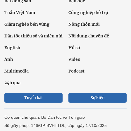
Bất động sản
Bạn đọc
Tuần Việt Nam
Công nghiệp hỗ trợ
Giảm nghèo bền vững
Nông thôn mới
Dân tộc thiểu số và miền núi
Nội dung chuyên đề
English
Hồ sơ
Ảnh
Video
Multimedia
Podcast
24h qua
Tuyến bài
Sự kiện
Cơ quan chủ quản: Bộ Dân tộc và Tôn giáo
Số giấy phép: 146/GP-BVHTTDL, cấp ngày 17/10/2025