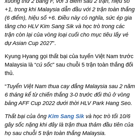
xuống thứ 2 bảng F, với 3 điểm sau 2 trận, hiệu số
+1, trong khi Malaysia dẫn đầu với 2 trận toàn thắng
(6 điểm), hiệu số +6. Điều này có nghĩa, sức ép gia
tăng cho HLV Kim Sang Sik và học trò trong các
trận còn lại của vòng loại cuối cho mục tiêu lấy vé
dự Asian Cup 2027
”.
Kyung Hyang gọi thất bại của tuyển Việt Nam trước
Malaysia là “
cú sốc
” sau chuỗi 5 trận toàn thắng đối
thủ.
“
Tuyển Việt Nam thua cay đắng Malaysia sau 2 năm
6 tháng kể từ chiến thắng 3-0 trước đối thủ ở vòng
bảng AFF Cup 2022 dưới thời HLV Park Hang Seo.
Thất bại của ông
Kim Sang Sik
và học trò tối 10/6
gây sốc nặng khi đây là trận thua thảm đầu tiên của
họ sau chuỗi 5 trận toàn thắng Malaysia.