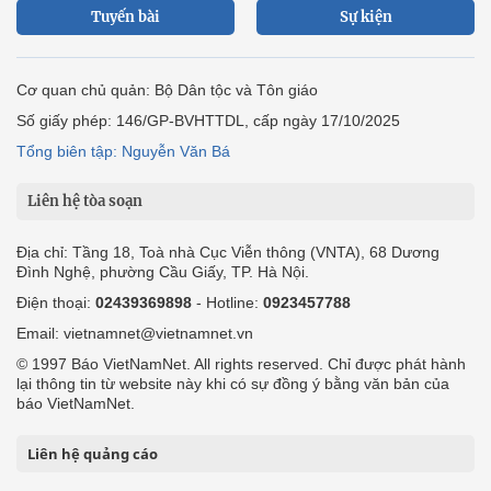
Tuyến bài
Sự kiện
Cơ quan chủ quản: Bộ Dân tộc và Tôn giáo
Số giấy phép: 146/GP-BVHTTDL, cấp ngày 17/10/2025
Tổng biên tập: Nguyễn Văn Bá
Liên hệ tòa soạn
Địa chỉ: Tầng 18, Toà nhà Cục Viễn thông (VNTA), 68 Dương
Đình Nghệ, phường Cầu Giấy, TP. Hà Nội.
Điện thoại:
02439369898
- Hotline:
0923457788
Email: vietnamnet@vietnamnet.vn
© 1997 Báo VietNamNet. All rights reserved. Chỉ được phát hành
lại thông tin từ website này khi có sự đồng ý bằng văn bản của
báo VietNamNet.
Liên hệ quảng cáo