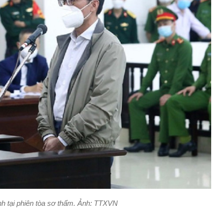
h tại phiên tòa sơ thẩm. Ảnh: TTXVN