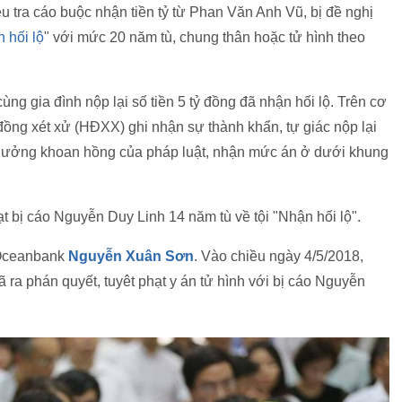
 tra cáo buộc nhận tiền tỷ từ Phan Văn Anh Vũ, bị đề nghị
 hối lộ
" với mức 20 năm tù, chung thân hoặc tử hình theo
cùng gia đình nộp lại số tiền 5 tỷ đồng đã nhận hối lộ. Trên cơ
đồng xét xử (HĐXX) ghi nhận sự thành khẩn, tự giác nộp lại
 hưởng khoan hồng của pháp luật, nhận mức án ở dưới khung
 bị cáo Nguyễn Duy Linh 14 năm tù về tội "Nhận hối lộ".
 Oceanbank
Nguyễn Xuân Sơn
. Vào chiều ngày 4/5/2018,
a phán quyết, tuyêt phạt y án tử hình với bị cáo Nguyễn