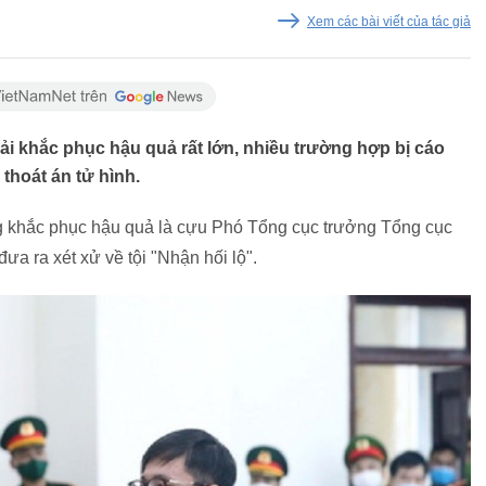
Xem các bài viết của tác giả
ải khắc phục hậu quả rất lớn, nhiều trường hợp bị cáo
thoát án tử hình.
ng khắc phục hậu quả là cựu Phó Tổng cục trưởng Tổng cục
 đưa ra xét xử về tội "Nhận hối lộ".