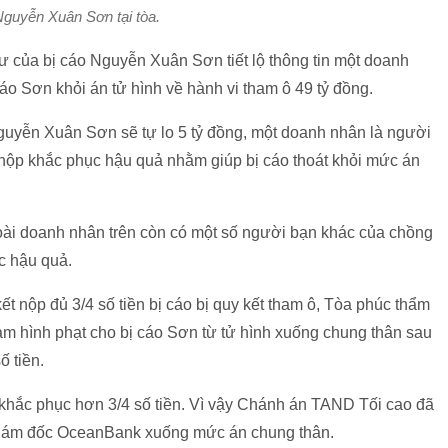
Nguyễn Xuân Sơn tại tòa.
ư của bị cáo Nguyễn Xuân Sơn tiết lộ thông tin một doanh
áo Sơn khỏi án tử hình về hành vi tham ô 49 tỷ đồng.
 Nguyễn Xuân Sơn sẽ tự lo 5 tỷ đồng, một doanh nhân là người
 nộp khắc phục hậu quả nhằm giúp bị cáo thoát khỏi mức án
goài doanh nhân trên còn có một số người bạn khác của chồng
c hậu quả.
t nộp đủ 3/4 số tiền bị cáo bị quy kết tham ô, Tòa phúc thẩm
m hình phạt cho bị cáo Sơn từ tử hình xuống chung thân sau
ố tiền.
 khắc phục hơn 3/4 số tiền. Vì vậy Chánh án TAND Tối cao đã
 Giám đốc OceanBank xuống mức án chung thân.