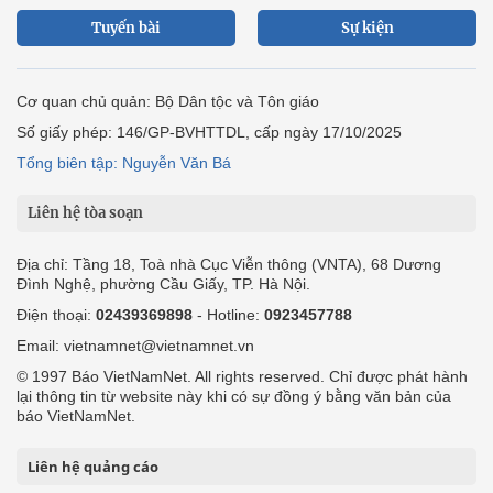
Tuyến bài
Sự kiện
Cơ quan chủ quản: Bộ Dân tộc và Tôn giáo
Số giấy phép: 146/GP-BVHTTDL, cấp ngày 17/10/2025
Tổng biên tập: Nguyễn Văn Bá
Liên hệ tòa soạn
Địa chỉ: Tầng 18, Toà nhà Cục Viễn thông (VNTA), 68 Dương
Đình Nghệ, phường Cầu Giấy, TP. Hà Nội.
Điện thoại:
02439369898
- Hotline:
0923457788
Email: vietnamnet@vietnamnet.vn
© 1997 Báo VietNamNet. All rights reserved. Chỉ được phát hành
lại thông tin từ website này khi có sự đồng ý bằng văn bản của
báo VietNamNet.
Liên hệ quảng cáo