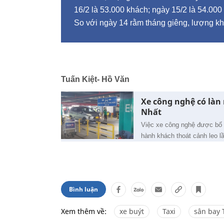
16/2 là 53.000 khách; ngày 15/2 là 54.000
So với ngày 14 rằm tháng giêng, lượng k
Tuấn Kiệt- Hồ Văn
Xe công nghệ có làn 
Nhất
Việc xe công nghệ được bố t
hành khách thoát cảnh leo lầ
Bình luận
Xem thêm về:
xe buýt
Taxi
sân bay 