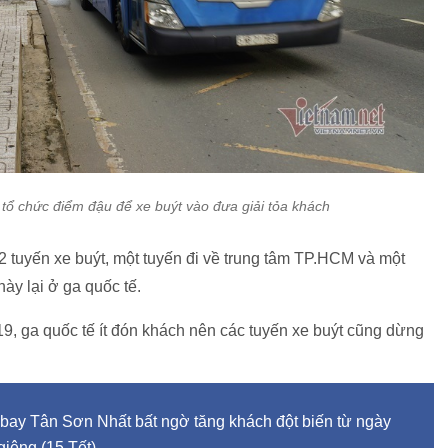
ổ chức điểm đậu để xe buýt vào đưa giải tỏa khách
 2 tuyến xe buýt, một tuyến đi về trung tâm TP.HCM và một
ày lại ở ga quốc tế.
9, ga quốc tế ít đón khách nên các tuyến xe buýt cũng dừng
bay Tân Sơn Nhất bất ngờ tăng khách đột biến từ ngày
giêng (15 Tết).