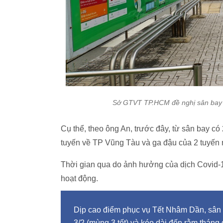
Sở GTVT TP.HCM đề nghị sân bay t
Cụ thể, theo ông An, trước đây, từ sân bay có
tuyến về TP Vũng Tàu và ga đậu của 2 tuyến n
Thời gian qua do ảnh hưởng của dịch Covid-1
hoạt động.
Dịp cao điểm phục vụ Tết Nhâm Dần, sân 
3/2 (mùng 3 tết) và kéo dài đến rằm tháng 