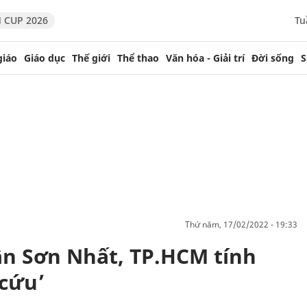
 CUP 2026
Tu
giáo
Giáo dục
Thế giới
Thể thao
Văn hóa - Giải trí
Đời sống
S
thứ năm, 17/02/2022 - 19:33
Tân Sơn Nhất, TP.HCM tính
 cứu’