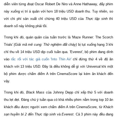
diễn viên từng đoạt Oscar Robert De Niro và Anne Hathaway, đẩy phim
này xuống vị trí á quân với hơn 18 triệu USD doanh thu. Tuy nhiên, so
với chi phí sản xuất chỉ chừng 40 triệu USD của
Thực tập sinh
thì
doanh số này không phải tồi.
Trong khi đó, quán quân của tuần trước là 'Maze Runner: The Scorch
Trials
' (Giải mã mê cung: Thử nghiệm đất cháy)
bị tụt xuống hạng 3 khi
chỉ thu về 14 triệu USD dịp cuối tuần qua. 'Everest', bộ phim đang dính
vào
rắc rối với tác giả cuốn 'Into Thin Air'
chỉ đứng thứ 4 về độ ăn
khách với 13 triệu USD. Đây là điều không dễ gì với Universal khi một
bộ phim được chấm điểm A trên CinemaScore lại kém ăn khách đến
vậy.
Trong khi đó,
Black Mass
của Johnny Depp chỉ xếp thứ 5 với doanh
thu lẹt đẹt. Đáng chú ý tuần qua có khá nhiều phim nằm trong top 10 ăn
khách đều được người xem chấm điểm A trên CinemaScore, từ
Khách
sạn huyền bí 2
đến
Thực tập sinh
và
Everest.
Cả 3 phim này đều đang