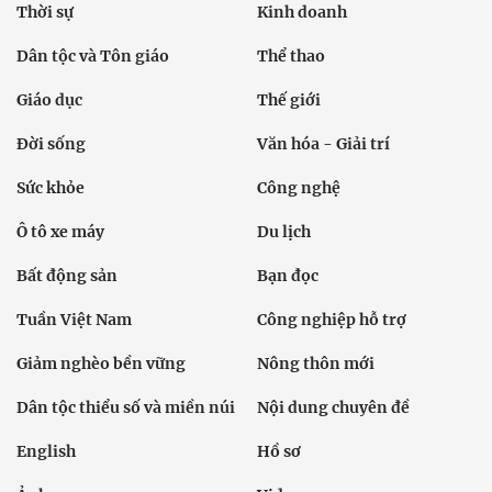
Thời sự
Kinh doanh
Dân tộc và Tôn giáo
Thể thao
Giáo dục
Thế giới
Đời sống
Văn hóa - Giải trí
Sức khỏe
Công nghệ
Ô tô xe máy
Du lịch
Bất động sản
Bạn đọc
Tuần Việt Nam
Công nghiệp hỗ trợ
Giảm nghèo bền vững
Nông thôn mới
Dân tộc thiểu số và miền núi
Nội dung chuyên đề
English
Hồ sơ