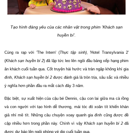
Tạo hình đáng yêu của các nhân vật trong phim 'Khách sạn
huyền bí'.
Cùng ra rạp với 'The Intern' (
Thực tập sinh)
, 'Hotel Transylvania 2'
(
Khách sạn huyền bí 2
) đã lập tức leo lên ngôi đầu bảng xếp hạng phim
ăn khách cuối tuần qua. Cốt truyện hài hước và tràn ngập không khí gia
đình,
Khách sạn huyền bí 2
được đánh giá là tròn trịa, sâu sắc và nhiều
ý nghĩa hơn phần đầu ra mắt cách đây 3 năm.
Đặc biệt, sự xuất hiện của cậu bé Dennis, cậu con lai giữa ma cà rồng
và con người với tạo hình dễ thương, mái tóc đỏ xoăn tít khiến khán
giả nhí mê tít. Những câu chuyện xoay quanh gia đình cũng được đề
cập nhiều hơn trong phần này. Chính vì vậy
Khách sạn huyền bí 2
đã
được dự báo lên ngôi phòng vé dịp cuối tuần qua.