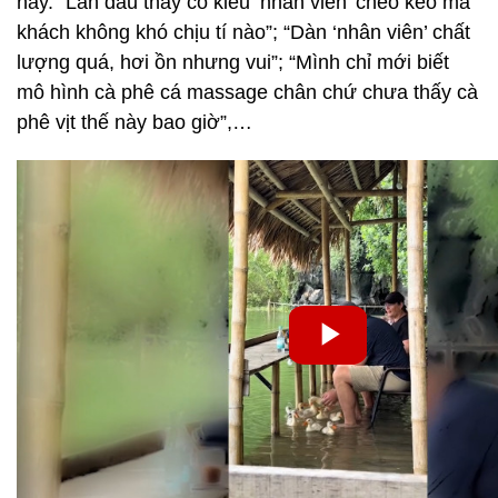
này. “Lần đầu thấy có kiểu ‘nhân viên’ chèo kéo mà
khách không khó chịu tí nào”; “Dàn ‘nhân viên’ chất
lượng quá, hơi ồn nhưng vui”; “Mình chỉ mới biết
mô hình cà phê cá massage chân chứ chưa thấy cà
phê vịt thế này bao giờ”,…