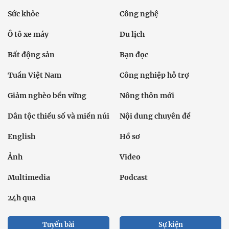
Sức khỏe
Công nghệ
Ô tô xe máy
Du lịch
Bất động sản
Bạn đọc
Tuần Việt Nam
Công nghiệp hỗ trợ
Giảm nghèo bền vững
Nông thôn mới
Dân tộc thiểu số và miền núi
Nội dung chuyên đề
English
Hồ sơ
Ảnh
Video
Multimedia
Podcast
24h qua
Tuyến bài
Sự kiện