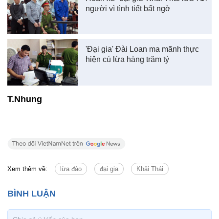
người vì tình tiết bất ngờ
'Đại gia' Đài Loan ma mãnh thực
hiện cú lừa hàng trăm tỷ
T.Nhung
Xem thêm về:
lừa đảo
đại gia
Khải Thái