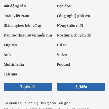
Bất động sản
Bạn đọc
Tuần Việt Nam
Công nghiệp hỗ trợ
Giảm nghèo bền vững
Nông thôn mới
Dân tộc thiểu số và miền núi
Nội dung chuyên đề
English
Hồ sơ
Ảnh
Video
Multimedia
Podcast
24h qua
Tuyến bài
Sự kiện
Cơ quan chủ quản: Bộ Dân tộc và Tôn giáo