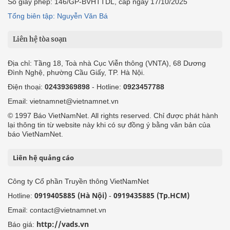
Số giấy phép: 146/GP-BVHTTDL, cấp ngày 17/10/2025
Tổng biên tập: Nguyễn Văn Bá
Liên hệ tòa soạn
Địa chỉ: Tầng 18, Toà nhà Cục Viễn thông (VNTA), 68 Dương
Đình Nghệ, phường Cầu Giấy, TP. Hà Nội.
Điện thoại:
02439369898
- Hotline:
0923457788
Email: vietnamnet@vietnamnet.vn
© 1997 Báo VietNamNet. All rights reserved. Chỉ được phát hành
lại thông tin từ website này khi có sự đồng ý bằng văn bản của
báo VietNamNet.
Liên hệ quảng cáo
Công ty Cổ phần Truyền thông VietNamNet
0919405885 (Hà Nội)
0919435885 (Tp.HCM)
Hotline:
-
Email: contact@vietnamnet.vn
http://vads.vn
Báo giá: