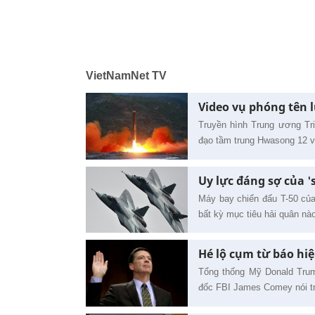
VietNamNet TV
Video vụ phóng tên 
Truyền hình Trung ương Tri
đạo tầm trung Hwasong 12 
Uy lực đáng sợ của '
Máy bay chiến đấu T-50 của 
bất kỳ mục tiêu hải quân nà
Hé lộ cụm từ báo hiệ
Tổng thống Mỹ Donald Trum
đốc FBI James Comey nói t