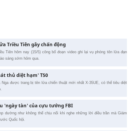
lửa Triều Tiên gây chấn động
ều Tiên hôm nay (15/5) công bố đoạn video ghi lại vụ phóng tên lửa đạn
vào sáng sớm hôm qua.
sát thủ diệt hạm' T50
Nga được trang bị tên lửa chiến thuật mới nhất X-35UE, có thể tiêu diệt
o.
u 'ngày tàn' của cựu tướng FBI
p dường như không thể chịu nổi khi nghe những lời điều trần mà Giám
rước Quốc hội.