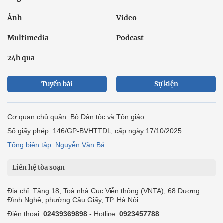
Cơ quan chủ quản: Bộ Dân tộc và Tôn giáo
Số giấy phép: 146/GP-BVHTTDL, cấp ngày 17/10/2025
Tổng biên tập: Nguyễn Văn Bá
Liên hệ tòa soạn
Địa chỉ: Tầng 18, Toà nhà Cục Viễn thông (VNTA), 68 Dương
Đình Nghệ, phường Cầu Giấy, TP. Hà Nội.
Điện thoại:
02439369898
- Hotline:
0923457788
Email: vietnamnet@vietnamnet.vn
© 1997 Báo VietNamNet. All rights reserved. Chỉ được phát hành
lại thông tin từ website này khi có sự đồng ý bằng văn bản của
báo VietNamNet.
Liên hệ quảng cáo
Công ty Cổ phần Truyền thông VietNamNet
0919405885 (Hà Nội)
0919435885 (Tp.HCM)
Hotline:
-