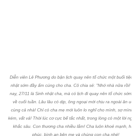
Diễn viên Lê Phương do bận lịch quay nên tổ chức một buổi tiệc 
nhật sớm đầy ấm cúng cho cha. Cô chia sẻ: "Nhớ nhà nữa rồi! 
nay, 27/11 là Sinh nhật cha, mà có lịch đi quay nên tổ chức sớm 
về cuối tuần. Lâu lâu có dịp, ông ngoại mới chịu ra ngoài ăn uố
cùng cả nhà! Chỉ có cha mẹ mới luôn lo nghĩ cho mình, sợ mình 
kém, vất vả! Thời lúc cơ cực bế tắc nhất, trong lòng có một lời ngu
khắc sâu. Con thương cha nhiều lắm! Cha luôn khoẻ mạnh, hạ
phúc, bình an bên mẹ và chúng con cha nhé!