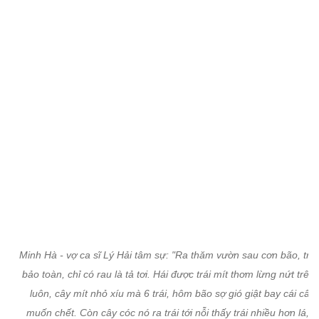
Minh Hà - vợ ca sĩ Lý Hải tâm sự: "Ra thăm vườn sau cơn bão, trái
bảo toàn, chỉ có rau là tả tơi. Hái được trái mít thơm lừng nứt trên
luôn, cây mít nhỏ xíu mà 6 trái, hôm bão sợ gió giật bay cái cây 
muốn chết. Còn cây cóc nó ra trái tới nỗi thấy trái nhiều hơn lá, 
công bà ngoại với ba Lý Hải chăm chứ mẹ Hà chỉ có ăn".