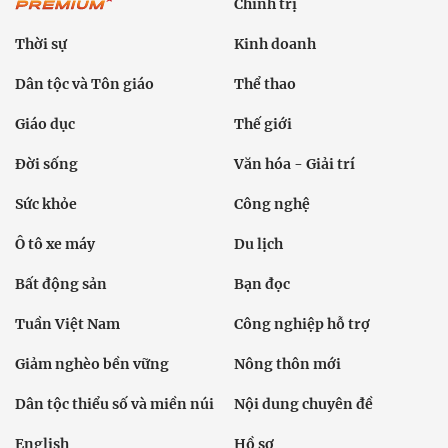
Ô tô xe máy
Du lịch
Bất động sản
Bạn đọc
Tuần Việt Nam
Công nghiệp hỗ trợ
Giảm nghèo bền vững
Nông thôn mới
Dân tộc thiểu số và miền núi
Nội dung chuyên đề
English
Hồ sơ
Ảnh
Video
Multimedia
Podcast
24h qua
Tuyến bài
Sự kiện