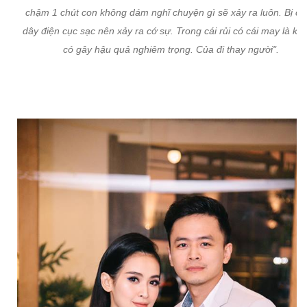
chậm 1 chút con không dám nghĩ chuyện gì sẽ xảy ra luôn. Bị c
dây điện cục sạc nên xảy ra cớ sự. Trong cái rủi có cái may là kh
có gây hậu quả nghiêm trọng. Của đi thay người".