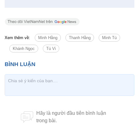
Tin cùng chuyên mục
Tin mới