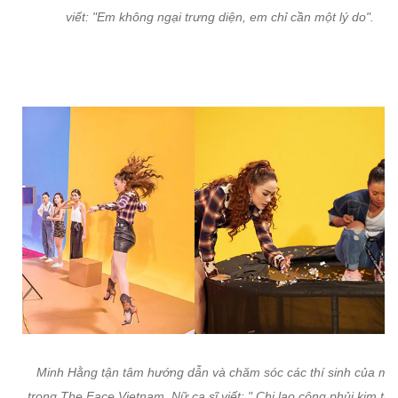
viết: "Em không ngại trưng diện, em chỉ cần một lý do".
Minh Hằng tận tâm hướng dẫn và chăm sóc các thí sinh của mì
trong The Face Vietnam. Nữ ca sĩ viết: " Chị lao công phủi kim tu