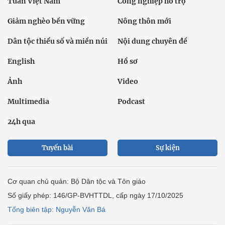
Tuần Việt Nam
Công nghiệp hỗ trợ
Giảm nghèo bền vững
Nông thôn mới
Dân tộc thiểu số và miền núi
Nội dung chuyên đề
English
Hồ sơ
Ảnh
Video
Multimedia
Podcast
24h qua
Tuyến bài
Sự kiện
Cơ quan chủ quản: Bộ Dân tộc và Tôn giáo
Số giấy phép: 146/GP-BVHTTDL, cấp ngày 17/10/2025
Tổng biên tập: Nguyễn Văn Bá