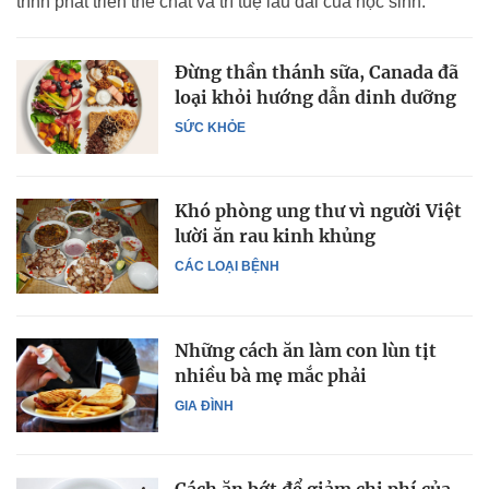
trình phát triển thể chất và trí tuệ lâu dài của học sinh.
Đừng thần thánh sữa, Canada đã
loại khỏi hướng dẫn dinh dưỡng
SỨC KHỎE
Khó phòng ung thư vì người Việt
lười ăn rau kinh khủng
CÁC LOẠI BỆNH
Những cách ăn làm con lùn tịt
nhiều bà mẹ mắc phải
GIA ĐÌNH