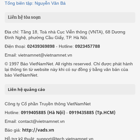
Tổng biên tập: Nguyễn Văn Bá
Liên hệ tòa soạn
Địa chỉ: Tầng 18, Toà nhà Cục Viễn thông (VNTA), 68 Dương
Đình Nghệ, phường Cầu Giấy, TP. Hà Nội.
Điện thoại:
02439369898
- Hotline:
0923457788
Email: vietnamnet@vietnamnet.vn
© 1997 Báo VietNamNet. All rights reserved. Chỉ được phát hành
lại thông tin từ website này khi có sự đồng ý bằng văn bản của
báo VietNamNet.
Liên hệ quảng cáo
Công ty Cổ phần Truyền thông VietNamNet
0919405885 (Hà Nội)
0919435885 (Tp.HCM)
Hotline:
-
Email: contact@vietnamnet.vn
http://vads.vn
Báo giá:
Hỗ trợ kỹ thuật: support@tech.vietnamnet.vn