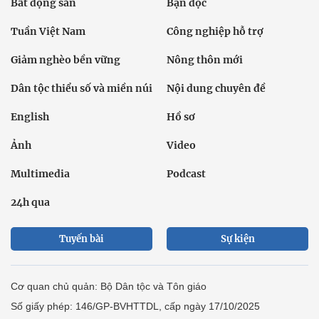
Bất động sản
Bạn đọc
Tuần Việt Nam
Công nghiệp hỗ trợ
Giảm nghèo bền vững
Nông thôn mới
Dân tộc thiểu số và miền núi
Nội dung chuyên đề
English
Hồ sơ
Ảnh
Video
Multimedia
Podcast
24h qua
Tuyến bài
Sự kiện
Cơ quan chủ quản: Bộ Dân tộc và Tôn giáo
Số giấy phép: 146/GP-BVHTTDL, cấp ngày 17/10/2025