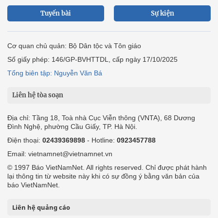
Tuyến bài
Sự kiện
Cơ quan chủ quản: Bộ Dân tộc và Tôn giáo
Số giấy phép: 146/GP-BVHTTDL, cấp ngày 17/10/2025
Tổng biên tập: Nguyễn Văn Bá
Liên hệ tòa soạn
Địa chỉ: Tầng 18, Toà nhà Cục Viễn thông (VNTA), 68 Dương
Đình Nghệ, phường Cầu Giấy, TP. Hà Nội.
Điện thoại:
02439369898
- Hotline:
0923457788
Email: vietnamnet@vietnamnet.vn
© 1997 Báo VietNamNet. All rights reserved. Chỉ được phát hành
lại thông tin từ website này khi có sự đồng ý bằng văn bản của
báo VietNamNet.
Liên hệ quảng cáo