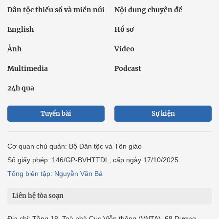
Dân tộc thiểu số và miền núi
Nội dung chuyên đề
English
Hồ sơ
Ảnh
Video
Multimedia
Podcast
24h qua
Tuyến bài
Sự kiện
Cơ quan chủ quản: Bộ Dân tộc và Tôn giáo
Số giấy phép: 146/GP-BVHTTDL, cấp ngày 17/10/2025
Tổng biên tập: Nguyễn Văn Bá
Liên hệ tòa soạn
Địa chỉ: Tầng 18, Toà nhà Cục Viễn thông (VNTA), 68 Dương