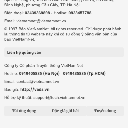
Đình Nghệ, phường Cầu Giấy, TP. Hà Nội.
Điện thoại:
02439369898
- Hotline:
0923457788
Email: vietnamnet@vietnamnet.vn
© 1997 Báo VietNamNet. All rights reserved. Chỉ được phát hành
lại thông tin từ website này khi có sự đồng ý bằng văn bản của
báo VietNamNet.
Liên hệ quảng cáo
Công ty Cổ phần Truyền thông VietNamNet
0919405885 (Hà Nội)
0919435885 (Tp.HCM)
Hotline:
-
Email: contact@vietnamnet.vn
http://vads.vn
Báo giá:
Hỗ trợ kỹ thuật: support@tech.vietnamnet.vn
Tải ứng dụng
Độc giả gửi bài
Tuyển dụng