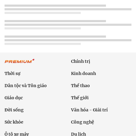
Chính trị
Thời sự
Kinh doanh
Dân tộc và Tôn giáo
Thể thao
Giáo dục
Thế giới
Đời sống
Văn hóa - Giải trí
Sức khỏe
Công nghệ
Ô tô xe máy
Du lịch