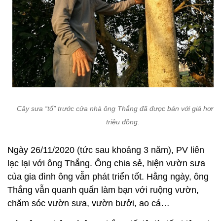
Cây sưa “tổ” trước cửa nhà ông Thắng đã được bán với giá hơn 
triệu đồng.
Ngày 26/11/2020 (tức sau khoảng 3 năm), PV liên
lạc lại với ông Thắng. Ông chia sẻ, hiện vườn sưa
của gia đình ông vẫn phát triển tốt. Hằng ngày, ông
Thắng vẫn quanh quẩn làm bạn với ruộng vườn,
chăm sóc vườn sưa, vườn bưởi, ao cá…