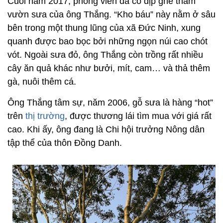
Cuối năm 2017, phóng viên đã có dịp ghé thăm
vườn sưa của ông Thắng. “Kho báu” này nằm ở sâu
bên trong một thung lũng của xã Đức Ninh, xung
quanh được bao bọc bởi những ngọn núi cao chót
vót. Ngoài sưa đỏ, ông Thắng còn trồng rất nhiều
cây ăn quả khác như bưởi, mít, cam… và thả thêm
gà, nuôi thêm cá.
Ông Thắng tâm sự, năm 2006, gỗ sưa là hàng “hot”
trên
thị trường
, được thương lái tìm mua với giá rất
cao. Khi ấy, ông đang là Chi hội trưởng Nông dân
tập thể của thôn Đồng Danh.