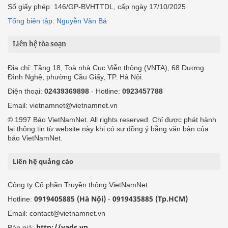
Số giấy phép: 146/GP-BVHTTDL, cấp ngày 17/10/2025
Tổng biên tập: Nguyễn Văn Bá
Liên hệ tòa soạn
Địa chỉ: Tầng 18, Toà nhà Cục Viễn thông (VNTA), 68 Dương
Đình Nghệ, phường Cầu Giấy, TP. Hà Nội.
Điện thoại:
02439369898
- Hotline:
0923457788
Email: vietnamnet@vietnamnet.vn
© 1997 Báo VietNamNet. All rights reserved. Chỉ được phát hành
lại thông tin từ website này khi có sự đồng ý bằng văn bản của
báo VietNamNet.
Liên hệ quảng cáo
Công ty Cổ phần Truyền thông VietNamNet
0919405885 (Hà Nội)
0919435885 (Tp.HCM)
Hotline:
-
Email: contact@vietnamnet.vn
http://vads.vn
Báo giá: