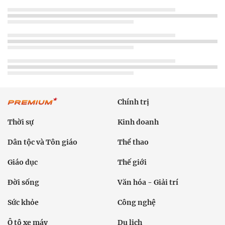
Chính trị
Thời sự
Kinh doanh
Dân tộc và Tôn giáo
Thể thao
Giáo dục
Thế giới
Đời sống
Văn hóa - Giải trí
Sức khỏe
Công nghệ
Ô tô xe máy
Du lịch