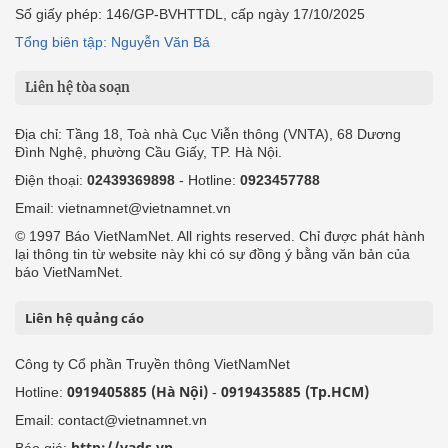
Số giấy phép: 146/GP-BVHTTDL, cấp ngày 17/10/2025
Tổng biên tập: Nguyễn Văn Bá
Liên hệ tòa soạn
Địa chỉ: Tầng 18, Toà nhà Cục Viễn thông (VNTA), 68 Dương
Đình Nghệ, phường Cầu Giấy, TP. Hà Nội.
Điện thoại:
02439369898
- Hotline:
0923457788
Email: vietnamnet@vietnamnet.vn
© 1997 Báo VietNamNet. All rights reserved. Chỉ được phát hành
lại thông tin từ website này khi có sự đồng ý bằng văn bản của
báo VietNamNet.
Liên hệ quảng cáo
Công ty Cổ phần Truyền thông VietNamNet
0919405885 (Hà Nội)
0919435885 (Tp.HCM)
Hotline:
-
Email: contact@vietnamnet.vn
http://vads.vn
Báo giá: