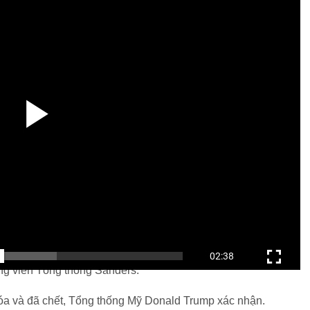
ng súng vang lên khi kẻ tấn công James Hodgkinson nhắm
y ra tay do thất vọng với kết quả bầu cử Tổng thống Mỹ vừa
ng viên Tổng thống Sanders.
 hóa và đã chết, Tổng thống Mỹ Donald Trump xác nhận.