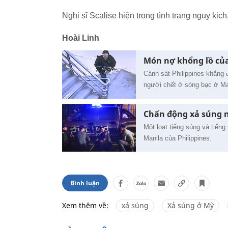
Nghị sĩ Scalise hiện trong tình trạng nguy kịc
Hoài Linh
Món nợ khổng lồ của
Cảnh sát Philippines khẳng 
người chết ở sòng bạc ở Ma
Chấn động xả súng n
Một loạt tiếng súng và tiến
Manila của Philippines.
Bình luận
Xem thêm về:
xả súng
Xả súng ở Mỹ