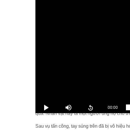
Theo Sputnik, có thể nghe thấy hơn chục tiế
bắn đội bóng của đảng Cộng hòa.
Truyền thông Mỹ cho hay, tay súng 66 tuổi nà
qua. Nhân vật này là một người ủng hộ cho ứ
Sau vụ tấn công, tay súng trên đã bị vô hiệu