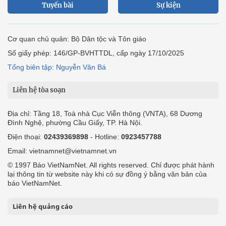
Tuyến bài
Sự kiện
Cơ quan chủ quản: Bộ Dân tộc và Tôn giáo
Số giấy phép: 146/GP-BVHTTDL, cấp ngày 17/10/2025
Tổng biên tập: Nguyễn Văn Bá
Liên hệ tòa soạn
Địa chỉ: Tầng 18, Toà nhà Cục Viễn thông (VNTA), 68 Dương
Đình Nghệ, phường Cầu Giấy, TP. Hà Nội.
Điện thoại:
02439369898
- Hotline:
0923457788
Email: vietnamnet@vietnamnet.vn
© 1997 Báo VietNamNet. All rights reserved. Chỉ được phát hành
lại thông tin từ website này khi có sự đồng ý bằng văn bản của
báo VietNamNet.
Liên hệ quảng cáo