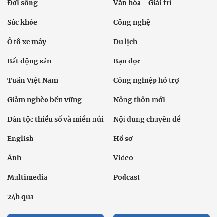
Đời sống
Văn hóa - Giải trí
Sức khỏe
Công nghệ
Ô tô xe máy
Du lịch
Bất động sản
Bạn đọc
Tuần Việt Nam
Công nghiệp hỗ trợ
Giảm nghèo bền vững
Nông thôn mới
Dân tộc thiểu số và miền núi
Nội dung chuyên đề
English
Hồ sơ
Ảnh
Video
Multimedia
Podcast
24h qua