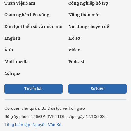
Tuần Việt Nam
Công nghiệp hỗ trợ
Giảm nghèo bền vững
Nông thôn mới
Dân tộc thiểu số và miền núi
Nội dung chuyên đề
English
Hồ sơ
Ảnh
Video
Multimedia
Podcast
24h qua
Tuyến bài
Sự kiện
Cơ quan chủ quản: Bộ Dân tộc và Tôn giáo
Số giấy phép: 146/GP-BVHTTDL, cấp ngày 17/10/2025
Tổng biên tập: Nguyễn Văn Bá