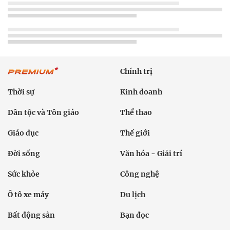
Chính trị
Thời sự
Kinh doanh
Dân tộc và Tôn giáo
Thể thao
Giáo dục
Thế giới
Đời sống
Văn hóa - Giải trí
Sức khỏe
Công nghệ
Ô tô xe máy
Du lịch
Bất động sản
Bạn đọc