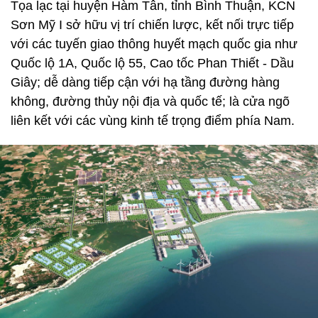
Tọa lạc tại huyện Hàm Tân, tỉnh Bình Thuận, KCN
Sơn Mỹ I sở hữu vị trí chiến lược, kết nối trực tiếp
với các tuyến giao thông huyết mạch quốc gia như
Quốc lộ 1A, Quốc lộ 55, Cao tốc Phan Thiết - Dầu
Giây; dễ dàng tiếp cận với hạ tầng đường hàng
không, đường thủy nội địa và quốc tế; là cửa ngõ
liên kết với các vùng kinh tế trọng điểm phía Nam.