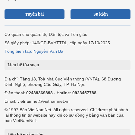
Tuyến bài
Sự kiện
Cơ quan chủ quản: Bộ Dân tộc và Tôn giáo
Số giấy phép: 146/GP-BVHTTDL, cấp ngày 17/10/2025
Tổng biên tập: Nguyễn Văn Bá
Liên hệ tòa soạn
Địa chỉ: Tầng 18, Toà nhà Cục Viễn thông (VNTA), 68 Dương
Đình Nghệ, phường Cầu Giấy, TP. Hà Nội.
Điện thoại:
02439369898
- Hotline:
0923457788
Email: vietnamnet@vietnamnet.vn
© 1997 Báo VietNamNet. All rights reserved. Chỉ được phát hành
lại thông tin từ website này khi có sự đồng ý bằng văn bản của
báo VietNamNet.
Liên hệ quảng cáo