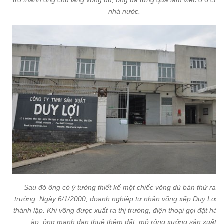
nhà nước.
Sau đó ông có ý tưởng thiết kế một chiếc võng dù bán thử ra th
trường. Ngày 6/1/2000, doanh nghiệp tư nhân võng xếp Duy Lợi 
thành lập. Khi võng được xuất ra thị trường, điện thoại gọi đặt hàn
ào, ông mạnh dạn thuê thêm đất, mở rộng xưởng sản xuất.