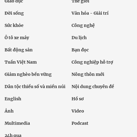
Giáo dục
Thế giới
Đời sống
Văn hóa - Giải trí
Sức khỏe
Công nghệ
Ô tô xe máy
Du lịch
Bất động sản
Bạn đọc
Tuần Việt Nam
Công nghiệp hỗ trợ
Giảm nghèo bền vững
Nông thôn mới
Dân tộc thiểu số và miền núi
Nội dung chuyên đề
English
Hồ sơ
Ảnh
Video
Multimedia
Podcast
24h qua