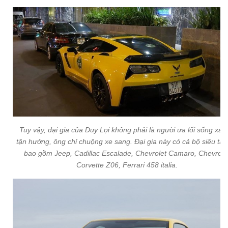
Tuy vậy, đại gia của Duy Lợi không phải là người ưa lối sống xa 
tận hưởng, ông chỉ chuộng xe sang. Đại gia này có cả bộ siêu tập
bao gồm Jeep, Cadillac Escalade, Chevrolet Camaro, Chevrole
Corvette Z06, Ferrari 458 italia.