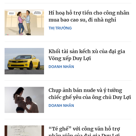
Hí hoạ hỗ trợ tiền cho công nhân
mua bao cao su, đi nhà nghỉ
THỊ TRƯỜNG
Khối tài sản kếch xù của đại gia
Võng xếp Duy Lợi
DOANH NHÂN
Chụp ảnh bán nude và ý tưởng
chiếc ghế yêu của ông chủ Duy Lợi
DOANH NHÂN
“Té ghế” với công văn hỗ trợ
nhân viên của đại gia Duy Lợi