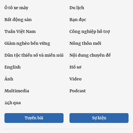
Ô tô xe máy
Du lịch
Bất động sản
Bạn đọc
Tuần Việt Nam
Công nghiệp hỗ trợ
Giảm nghèo bền vững
Nông thôn mới
Dân tộc thiểu số và miền núi
Nội dung chuyên đề
English
Hồ sơ
Ảnh
Video
Multimedia
Podcast
24h qua
Tuyến bài
Sự kiện