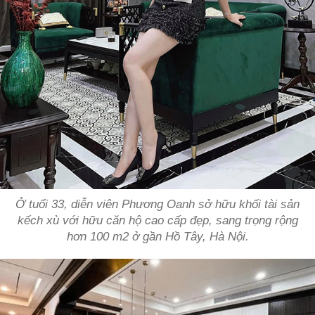
Ở tuổi 33, diễn viên Phương Oanh sở hữu khối tài sản
kếch xù với hữu căn hộ cao cấp đẹp, sang trọng rộng
hơn 100 m2 ở gần Hồ Tây, Hà Nội.