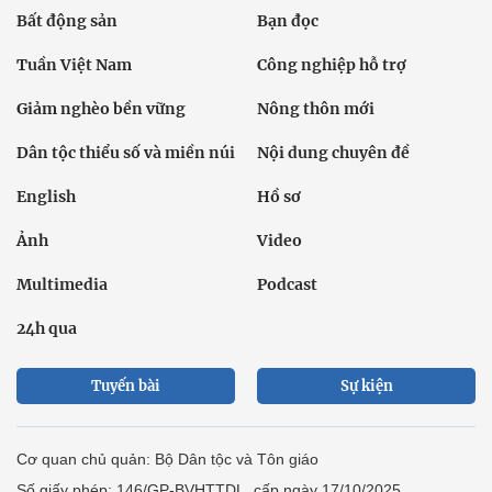
Bất động sản
Bạn đọc
Tuần Việt Nam
Công nghiệp hỗ trợ
Giảm nghèo bền vững
Nông thôn mới
Dân tộc thiểu số và miền núi
Nội dung chuyên đề
English
Hồ sơ
Ảnh
Video
Multimedia
Podcast
24h qua
Tuyến bài
Sự kiện
Cơ quan chủ quản: Bộ Dân tộc và Tôn giáo
Số giấy phép: 146/GP-BVHTTDL, cấp ngày 17/10/2025