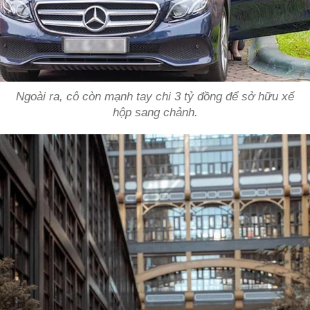
Ngoài ra, cô còn mạnh tay chi 3 tỷ đồng để sở hữu xế
hộp sang chảnh.