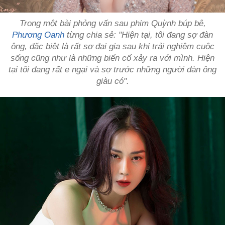
Trong một bài phỏng vấn sau phim
Quỳnh búp bê
,
Phương Oanh
từng chia sẻ: "Hiện tại, tôi đang sợ đàn
ông, đặc biệt là rất sợ đại gia sau khi trải nghiệm cuộc
sống cũng như là những biến cố xảy ra với mình. Hiện
tại tôi đang rất e ngại và sợ trước những người đàn ông
giàu có".