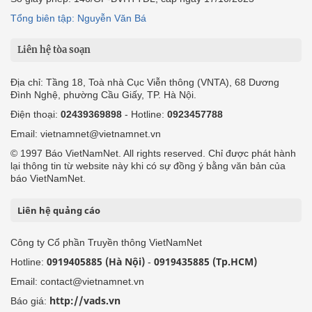
Tổng biên tập: Nguyễn Văn Bá
Liên hệ tòa soạn
Địa chỉ: Tầng 18, Toà nhà Cục Viễn thông (VNTA), 68 Dương
Đình Nghệ, phường Cầu Giấy, TP. Hà Nội.
Điện thoại:
02439369898
- Hotline:
0923457788
Email: vietnamnet@vietnamnet.vn
© 1997 Báo VietNamNet. All rights reserved. Chỉ được phát hành
lại thông tin từ website này khi có sự đồng ý bằng văn bản của
báo VietNamNet.
Liên hệ quảng cáo
Công ty Cổ phần Truyền thông VietNamNet
0919405885 (Hà Nội)
0919435885 (Tp.HCM)
Hotline:
-
Email: contact@vietnamnet.vn
http://vads.vn
Báo giá: