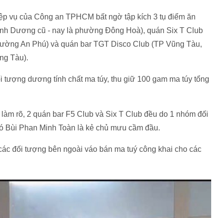
iệp vụ của Công an TPHCM bất ngờ tập kích 3 tụ điểm ăn
Bình Dương cũ - nay là phường Đông Hoà), quán Six T Club
phường An Phú) và quán bar TGT Disco Club (TP Vũng Tàu,
ng Tàu).
ối tượng dương tính chất ma túy, thu giữ 100 gam ma túy tổng
làm rõ, 2 quán bar F5 Club và Six T Club đều do 1 nhóm đối
đó Bùi Phan Minh Toàn là kẻ chủ mưu cầm đầu.
các đối tượng bên ngoài váo bán ma tuý công khai cho các