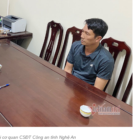
i cơ quan CSĐT Công an tỉnh Nghệ An