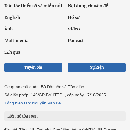
Dân tộc thiểu số và miền núi
Nội dung chuyên đề
English
Hồ sơ
Ảnh
Video
Multimedia
Podcast
24h qua
Tuyến bài
Sự kiện
Cơ quan chủ quản: Bộ Dân tộc và Tôn giáo
Số giấy phép: 146/GP-BVHTTDL, cấp ngày 17/10/2025
Tổng biên tập: Nguyễn Văn Bá
Liên hệ tòa soạn
Địa chỉ: Tầng 18, Toà nhà Cục Viễn thông (VNTA), 68 Dương