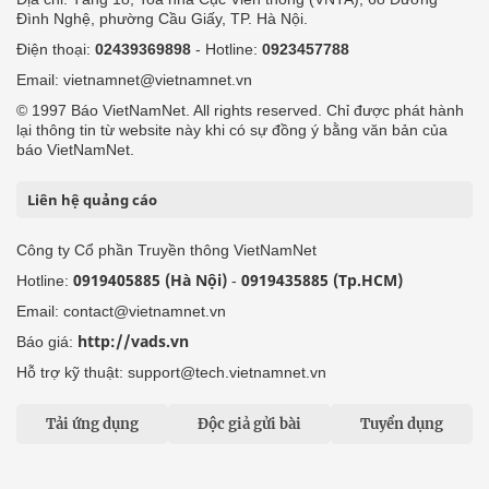
Đình Nghệ, phường Cầu Giấy, TP. Hà Nội.
Điện thoại:
02439369898
- Hotline:
0923457788
Email: vietnamnet@vietnamnet.vn
© 1997 Báo VietNamNet. All rights reserved. Chỉ được phát hành
lại thông tin từ website này khi có sự đồng ý bằng văn bản của
báo VietNamNet.
Liên hệ quảng cáo
Công ty Cổ phần Truyền thông VietNamNet
0919405885 (Hà Nội)
0919435885 (Tp.HCM)
Hotline:
-
Email: contact@vietnamnet.vn
http://vads.vn
Báo giá:
Hỗ trợ kỹ thuật: support@tech.vietnamnet.vn
Tải ứng dụng
Độc giả gửi bài
Tuyển dụng