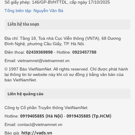
Số giấy phép: 146/GP-BVHTTDL, cấp ngày 17/10/2025
Tổng biên tập: Nguyễn Văn Bá
Liên hệ tòa soạn
Địa chỉ: Tầng 18, Toà nhà Cục Viễn thông (VNTA), 68 Dương
Đình Nghệ, phường Cầu Giấy, TP. Hà Nội.
Điện thoại:
02439369898
- Hotline:
0923457788
Email: vietnamnet@vietnamnet.vn
© 1997 Báo VietNamNet. All rights reserved. Chỉ được phát hành
lại thông tin từ website này khi có sự đồng ý bằng văn bản của
báo VietNamNet.
Liên hệ quảng cáo
Công ty Cổ phần Truyền thông VietNamNet
0919405885 (Hà Nội)
0919435885 (Tp.HCM)
Hotline:
-
Email: contact@vietnamnet.vn
http://vads.vn
Báo giá: