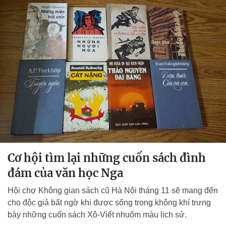
Cơ hội tìm lại những cuốn sách đình
đám của văn học Nga
Hội chợ Không gian sách cũ Hà Nội tháng 11 sẽ mang đến
cho độc giả bất ngờ khi được sống trong không khí trưng
bày những cuốn sách Xô-Viết nhuốm màu lịch sử.