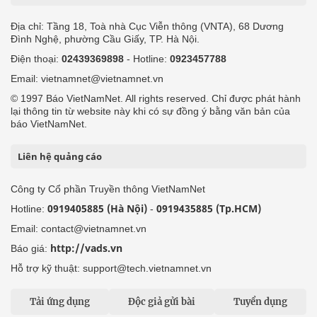
Địa chỉ: Tầng 18, Toà nhà Cục Viễn thông (VNTA), 68 Dương
Đình Nghệ, phường Cầu Giấy, TP. Hà Nội.
Điện thoại:
02439369898
- Hotline:
0923457788
Email: vietnamnet@vietnamnet.vn
© 1997 Báo VietNamNet. All rights reserved. Chỉ được phát hành
lại thông tin từ website này khi có sự đồng ý bằng văn bản của
báo VietNamNet.
Liên hệ quảng cáo
Công ty Cổ phần Truyền thông VietNamNet
0919405885 (Hà Nội)
0919435885 (Tp.HCM)
Hotline:
-
Email: contact@vietnamnet.vn
http://vads.vn
Báo giá:
Hỗ trợ kỹ thuật: support@tech.vietnamnet.vn
Tải ứng dụng
Độc giả gửi bài
Tuyển dụng