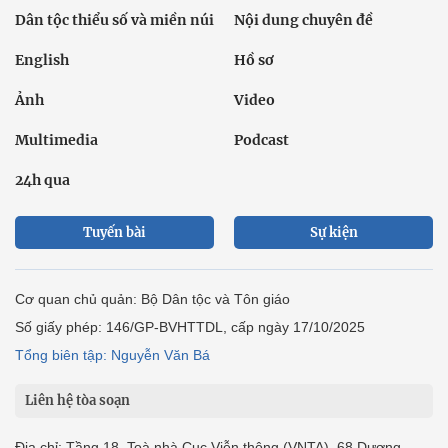
Dân tộc thiểu số và miền núi
Nội dung chuyên đề
English
Hồ sơ
Ảnh
Video
Multimedia
Podcast
24h qua
Tuyến bài
Sự kiện
Cơ quan chủ quản: Bộ Dân tộc và Tôn giáo
Số giấy phép: 146/GP-BVHTTDL, cấp ngày 17/10/2025
Tổng biên tập: Nguyễn Văn Bá
Liên hệ tòa soạn
Địa chỉ: Tầng 18, Toà nhà Cục Viễn thông (VNTA), 68 Dương