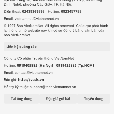
Đình Nghệ, phường Cầu Giấy, TP. Hà Nội.
Điện thoại:
02439369898
- Hotline:
0923457788
Email: vietnamnet@vietnamnet.vn
© 1997 Báo VietNamNet. All rights reserved. Chỉ được phát hành
lại thông tin từ website này khi có sự đồng ý bằng văn bản của
báo VietNamNet.
Liên hệ quảng cáo
Công ty Cổ phần Truyền thông VietNamNet
0919405885 (Hà Nội)
0919435885 (Tp.HCM)
Hotline:
-
Email: contact@vietnamnet.vn
http://vads.vn
Báo giá:
Hỗ trợ kỹ thuật: support@tech.vietnamnet.vn
Tải ứng dụng
Độc giả gửi bài
Tuyển dụng