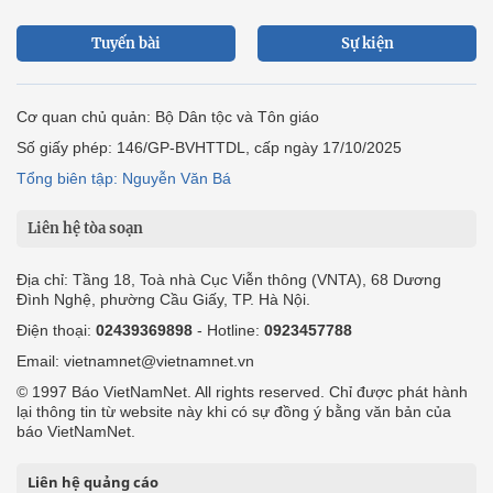
Tuyến bài
Sự kiện
Cơ quan chủ quản: Bộ Dân tộc và Tôn giáo
Số giấy phép: 146/GP-BVHTTDL, cấp ngày 17/10/2025
Tổng biên tập: Nguyễn Văn Bá
Liên hệ tòa soạn
Địa chỉ: Tầng 18, Toà nhà Cục Viễn thông (VNTA), 68 Dương
Đình Nghệ, phường Cầu Giấy, TP. Hà Nội.
Điện thoại:
02439369898
- Hotline:
0923457788
Email: vietnamnet@vietnamnet.vn
© 1997 Báo VietNamNet. All rights reserved. Chỉ được phát hành
lại thông tin từ website này khi có sự đồng ý bằng văn bản của
báo VietNamNet.
Liên hệ quảng cáo