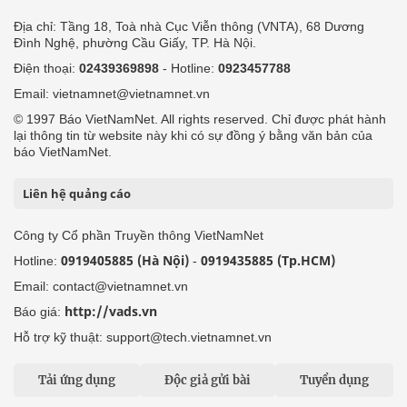
Địa chỉ: Tầng 18, Toà nhà Cục Viễn thông (VNTA), 68 Dương
Đình Nghệ, phường Cầu Giấy, TP. Hà Nội.
Điện thoại:
02439369898
- Hotline:
0923457788
Email: vietnamnet@vietnamnet.vn
© 1997 Báo VietNamNet. All rights reserved. Chỉ được phát hành
lại thông tin từ website này khi có sự đồng ý bằng văn bản của
báo VietNamNet.
Liên hệ quảng cáo
Công ty Cổ phần Truyền thông VietNamNet
0919405885 (Hà Nội)
0919435885 (Tp.HCM)
Hotline:
-
Email: contact@vietnamnet.vn
http://vads.vn
Báo giá:
Hỗ trợ kỹ thuật: support@tech.vietnamnet.vn
Tải ứng dụng
Độc giả gửi bài
Tuyển dụng