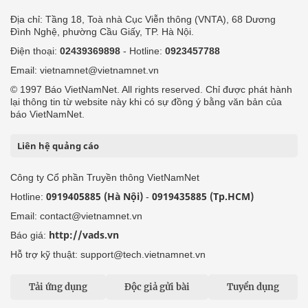
Địa chỉ: Tầng 18, Toà nhà Cục Viễn thông (VNTA), 68 Dương
Đình Nghệ, phường Cầu Giấy, TP. Hà Nội.
Điện thoại:
02439369898
- Hotline:
0923457788
Email: vietnamnet@vietnamnet.vn
© 1997 Báo VietNamNet. All rights reserved. Chỉ được phát hành
lại thông tin từ website này khi có sự đồng ý bằng văn bản của
báo VietNamNet.
Liên hệ quảng cáo
Công ty Cổ phần Truyền thông VietNamNet
0919405885 (Hà Nội)
0919435885 (Tp.HCM)
Hotline:
-
Email: contact@vietnamnet.vn
http://vads.vn
Báo giá:
Hỗ trợ kỹ thuật: support@tech.vietnamnet.vn
Tải ứng dụng
Độc giả gửi bài
Tuyển dụng