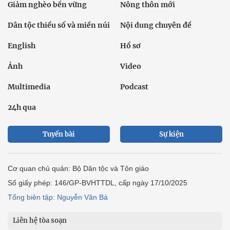
Giảm nghèo bền vững
Nông thôn mới
Dân tộc thiểu số và miền núi
Nội dung chuyên đề
English
Hồ sơ
Ảnh
Video
Multimedia
Podcast
24h qua
Tuyến bài
Sự kiện
Cơ quan chủ quản: Bộ Dân tộc và Tôn giáo
Số giấy phép: 146/GP-BVHTTDL, cấp ngày 17/10/2025
Tổng biên tập: Nguyễn Văn Bá
Liên hệ tòa soạn