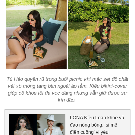
Tú Hảo quyến rũ trong buổi picnic khi mặc set đồ chất
vải xô mỏng tang bên ngoài áo tắm. Kiểu bikini-cover
giúp cô khoe tối đa vóc dáng nhưng vẫn giữ được sự
kín đáo.
LONA Kiều Loan khoe vũ
đạo nóng bỏng, ‘si mê
điên cuồng' vì yêu