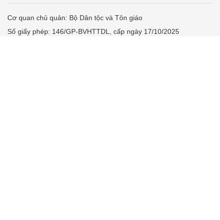
Cơ quan chủ quản: Bộ Dân tộc và Tôn giáo
Số giấy phép: 146/GP-BVHTTDL, cấp ngày 17/10/2025
Tổng biên tập: Nguyễn Văn Bá
Liên hệ tòa soạn
Địa chỉ: Tầng 18, Toà nhà Cục Viễn thông (VNTA), 68 Dương
Đình Nghệ, phường Cầu Giấy, TP. Hà Nội.
Điện thoại:
02439369898
- Hotline:
0923457788
Email: vietnamnet@vietnamnet.vn
© 1997 Báo VietNamNet. All rights reserved. Chỉ được phát hành
lại thông tin từ website này khi có sự đồng ý bằng văn bản của
báo VietNamNet.
Liên hệ quảng cáo
Công ty Cổ phần Truyền thông VietNamNet
0919405885 (Hà Nội)
0919435885 (Tp.HCM)
Hotline:
-