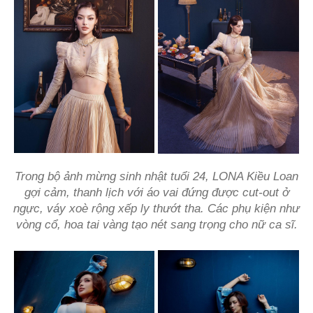
Trong bộ ảnh mừng sinh nhật tuổi 24, LONA Kiều Loan
gợi cảm, thanh lịch với áo vai đứng được cut-out ở
ngực, váy xoè rộng xếp ly thướt tha. Các phụ kiện như
vòng cổ, hoa tai vàng tạo nét sang trọng cho nữ ca sĩ.