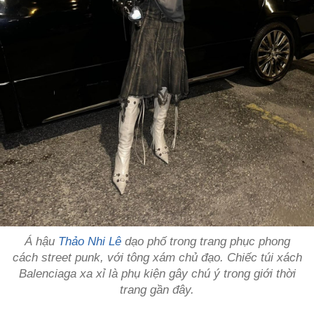
Á hậu
Thảo Nhi Lê
dạo phố trong trang phục phong
cách street punk, với tông xám chủ đạo. Chiếc túi xách
Balenciaga xa xỉ là phụ kiện gây chú ý trong giới thời
trang gần đây.