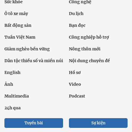
Sức khỏe
Công nghệ
Ô tô xe máy
Du lịch
Bất động sản
Bạn đọc
Tuần Việt Nam
Công nghiệp hỗ trợ
Giảm nghèo bền vững
Nông thôn mới
Dân tộc thiểu số và miền núi
Nội dung chuyên đề
English
Hồ sơ
Ảnh
Video
Multimedia
Podcast
24h qua
Tuyến bài
Sự kiện