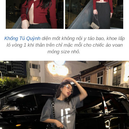
Khổng Tú Quỳnh
diện mốt không nội y táo bạo, khoe lấp
ló vòng 1 khi thân trên chỉ mặc mỗi cho chiếc áo voan
mỏng size nhỏ.