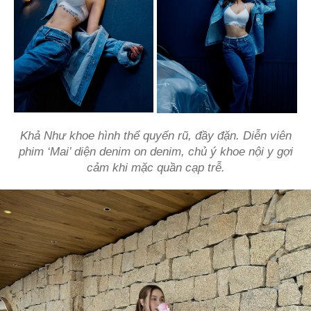
Khả Như khoe hình thể quyến rũ, đầy đặn. Diễn viên
phim ‘Mai’ diện denim on denim, chủ ý khoe nội y gợi
cảm khi mặc quần cạp trễ.